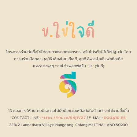
โครงการร่วมกันซื้อไข่ไก่คุณภาพจากเกษตรกร เสริมโปรตีนให้เด็กปฐมวัย โดย
ความร่วมมือของ มูลนิธิ เชียงใหม่ ซีเอดี, สุขดี ลีฟ อะไลฟ์, เฟซทิคเก็ต
(FaceTicket) ภายใต้ เพลทฟอร์ม “1D” (วันดี)
1D ช่องทางให้คนไทยมีโอกาสได้ยื่นมือช่วยเหลือกันในด้านต่างๆได้ง่ายยิ่งขึ้น
CONTACT LINE :
https://lin.ee/5Nj1VZ7
| E-MAIL:
EGG@1D.EE
228/2 Lannathara Village, Hangdong, Chiang Mai THAILAND 50230