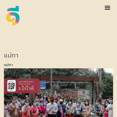
แม่ทา
แม่ทา