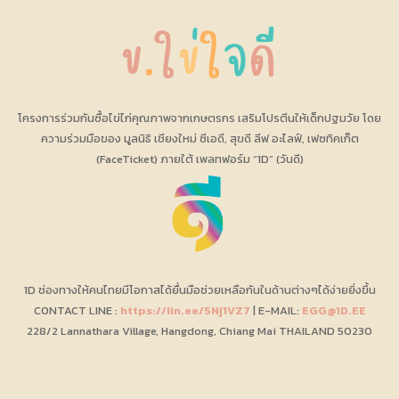
โครงการร่วมกันซื้อไข่ไก่คุณภาพจากเกษตรกร เสริมโปรตีนให้เด็กปฐมวัย โดย
ความร่วมมือของ มูลนิธิ เชียงใหม่ ซีเอดี, สุขดี ลีฟ อะไลฟ์, เฟซทิคเก็ต
(FaceTicket) ภายใต้ เพลทฟอร์ม “1D” (วันดี)
1D ช่องทางให้คนไทยมีโอกาสได้ยื่นมือช่วยเหลือกันในด้านต่างๆได้ง่ายยิ่งขึ้น
CONTACT LINE :
https://lin.ee/5Nj1VZ7
| E-MAIL:
EGG@1D.EE
228/2 Lannathara Village, Hangdong, Chiang Mai THAILAND 50230